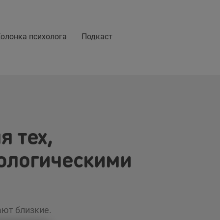
олонка психолога
Подкаст
 тех,
тологическими
ают близкие.