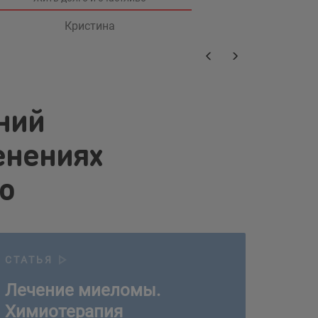
Кристина
ний
енениях
о
чение миеломы. Химиотерапия
СТАТЬЯ
Лечение миеломы.
Химиотерапия