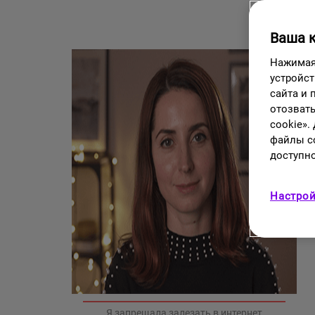
Ваша 
Нажимая 
устройст
сайта и
отозвать
cookie».
файлы co
доступно
Настрой
Я запрещала залезать в интернет