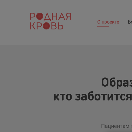
О проекте
Б
Обра
кто заботитс
Пациентам п