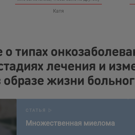
Катя
е о типах онкозаболева
 стадиях лечения и изм
в образе жизни больног
ия»?
Множественная миелома
Ле
СТАТЬЯ
Множественная миелома