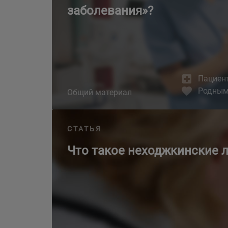
заболевания»?
Пациен
Родны
Общий материал
Что такое неходжкинские лимфомы?
СТАТЬЯ
Что такое неходжкинские