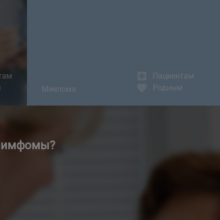
там
Пациентам
м
Родным
Миелома
 лимфомы?