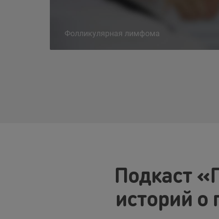
Фолликулярная лимфома
Подкаст «П
историй о