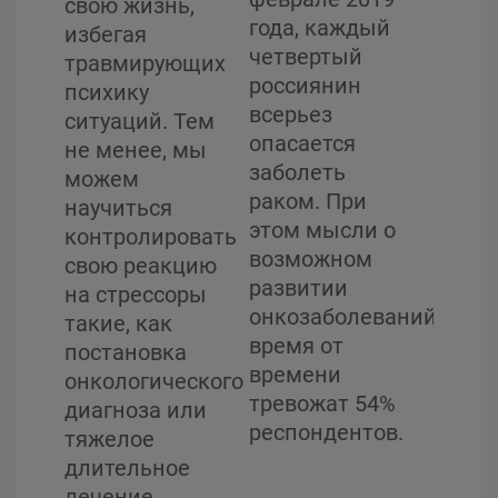
насла
свою жизнь,
года, каждый
насто
избегая
четвертый
строи
травмирующих
россиянин
на бу
психику
всерьез
Онкол
ситуаций. Тем
опасается
диагн
не менее, мы
заболеть
порож
можем
раком. При
множ
научиться
этом мысли о
страх
контролировать
возможном
сомне
свою реакцию
развитии
лиша
на стрессоры
онкозаболеваний
челов
такие, как
время от
привы
постановка
времени
чувст
онкологического
тревожат 54%
безоп
диагноза или
респондентов.
тяжелое
длительное
лечение.