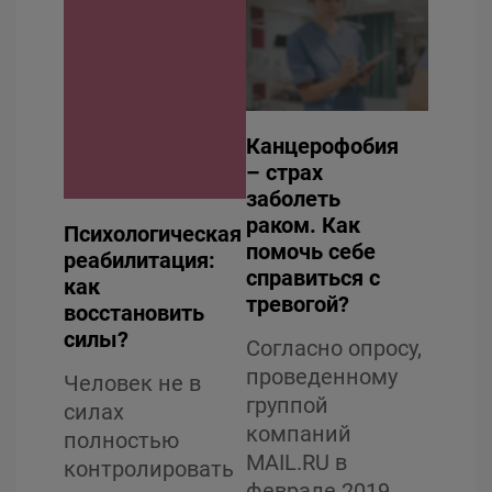
Read
Read
Канцерофобия
Ощути
– страх
под н
заболеть
справ
раком. Как
страх
Психологическая
помочь себе
реабилитация:
Спосо
справиться с
как
контр
тревогой?
восстановить
свою 
силы?
Согласно опросу,
дарит
проведенному
ощущ
Человек не в
группой
безоп
силах
компаний
котор
полностью
MAIL.RU в
позво
контролировать
феврале 2019