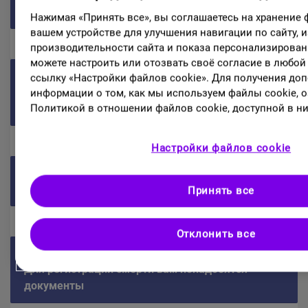
смерти.
Нажимая «Принять все», вы соглашаетесь на хранение 
вашем устройстве для улучшения навигации по сайту, 
производительности сайта и показа персонализирова
можете настроить или отозвать своё согласие в любой
04
ссылку «Настройки файлов cookie». Для получения до
Получите государственное гербовое
информации о том, как мы используем файлы cookie, о
Политикой в отношении файлов cookie, доступной в ни
свидетельство о смерти и справку о смерти.
Настройки файлов cookie
05
Выберите ритуально-похоронную службу.
Принять все
Отклонить все
06
Для регистрации смерти вам понадобятся
документы